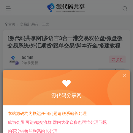
首页
交易所源码
正文
[源代码共享网]多语言3合一港交易双位盘/微盘微
交易系统/外汇期货/跟单交易/脚本齐全/搭建教程
admin
关注
2年前更新
358
10
付费资源
[源代码共享网]多语言3合一港交易双位盘/微盘微交易系统/外汇期货/跟单交易/脚本齐全/搭建教程
源代码分享网
此内容为付费资源，请付费后查看
25
￥
本站源码均为搬运任何问题请联系站长处理
成为会员 可进vip交流群 群内大佬众多也帮忙处理问题
免费
免费
会员
超级会员
购买没链接的联系站长处理