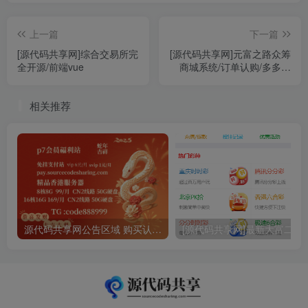
上一篇
下一篇
[源代码共享网]综合交易所完
[源代码共享网]元富之路众筹
全开源/前端vue
商城系统/订单认购/多多优
购/商城加共识
相关推荐
源代码共享网公告区域 购买认真阅读
[源代码共享网]最新大富二开手机UI美化版