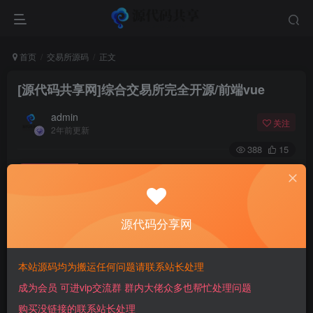
首页
交易所源码
正文
[源代码共享网]综合交易所完全开源/前端vue
admin
关注
2年前更新
388
15
付费资源
[源代码共享网]综合交易所完全开源/前端vue
此内容为付费资源，请付费后查看
源代码分享网
25
￥
本站源码均为搬运任何问题请联系站长处理
免费
免费
会员
超级会员
成为会员 可进vip交流群 群内大佬众多也帮忙处理问题
登录购买
购买没链接的联系站长处理