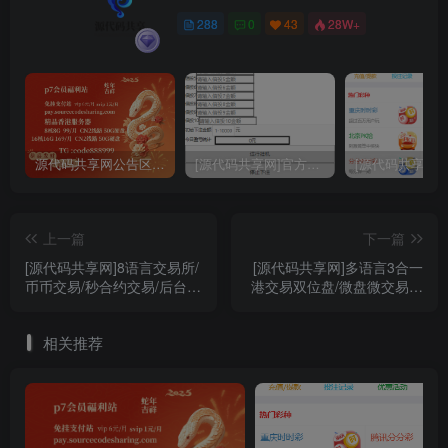
288
0
43
28W+
源代码共享网公告区域 购买认真阅读
[源代码共享网]官方独家大富二次开发挂机软件 通用各种大富
上一篇
下一篇
[源代码共享网]8语言交易所/
[源代码共享网]多语言3合一
币币交易/秒合约交易/后台预
港交易双位盘/微盘微交易系
生成K线/质押生息
统/外汇期货/跟单交易/脚本
齐全/搭建教程
相关推荐