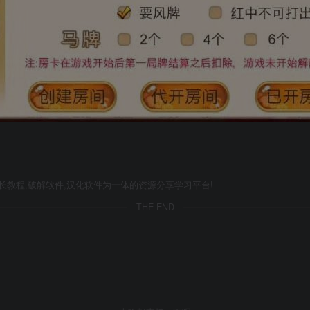
站长教程,破解软件,汉化软件为一体的资源分享学习平台!
THE END