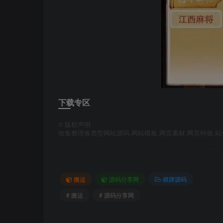
下载专区
©
版权声明
收集整理各类型网站源码,网站模板,网页素材,网页特效,
搬运
源码分享网
棋牌源码
# 搬运
# 源码分享网