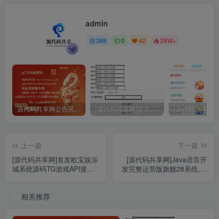
admin
关注
288
0
42
28W+
源代码共享网公告区域 购买认真阅读
[源代码共享网]官方独家大富二次开发挂机软件 通用各种大富
上一篇
下一篇
[源代码共享网]首发欧宝娱乐
[源代码共享网]Java语言开
城系统源码TG游戏API接口
发完整运营版旗舰28系统,多
厂商,新增USDT通道,附搭建
种彩游戏,机器人自动带气氛
教程
相关推荐