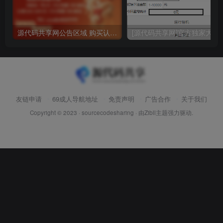
源代码共享网公告区域 购买认真阅读
[源代码共享网]官方独家大富
友链申请
69成人导航地址
免责声明
广告合作
关于我们
Copyright © 2023 ·
sourcecodesharing
· 由
Zibll主题
强力驱动.