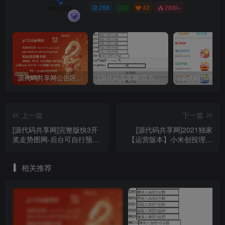
288
0
43
28W+
源代码共享网公告区域 购买认真阅读
[源代码共享网]官方独家大富二次开发挂机软件 通用各种大富
上一篇
下一篇
[源代码共享网]完整版快3开
[源代码共享网]2021独家
奖走势图网-后台可自行预设
【运营版本】小米创投理财
结果
源码,幸运28,加拿大28
相关推荐