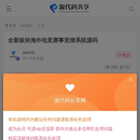
首页
bc源码
正文
全新板块海外电竞赛事竞猜系统源码
admin
关注
8个月前更新
163
12
付费阅读
全新板块海外电竞赛事竞猜系统源码
此内容为付费阅读，请付费后查看
源代码分享网
25
￥
本站源码均为搬运任何问题请联系站长处理
免费
免费
会员
超级会员
成为会员 可进vip交流群 群内大佬众多也帮忙处理问题
登录购买
购买没链接的联系站长处理