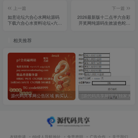
上一篇
下一篇
如意论坛六合心水网站源码
2026最新版十二点半六合彩
下载六合心水资料论坛+六合
开奖网纯源码生效波色蛇年
开奖网+全开源可二开+独立
前后端开源多前端版本
后台+带采集+手动开奖
相关推荐
源代码共享网公告区域 购买认真阅读
[源代码共享网]官方独家大富
友链申请
69成人导航地址
免责声明
广告合作
关于我们