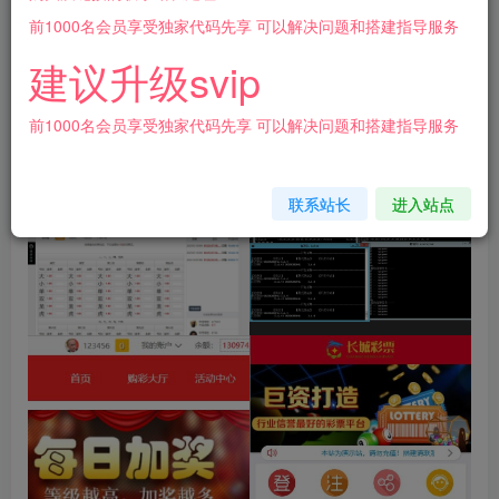
前1000名会员享受独家代码先享 可以解决问题和搭建指导服务
修复版带澳门6合大富.
建议升级svip
烂大街的大富，没有什么好介绍的，修复采
集，采集正常、结算正常，有需要的自己拿
前1000名会员享受独家代码先享 可以解决问题和搭建指导服务
去研究！
联系站长
进入站点