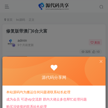
首页
bc源码
正文
修复版带澳门6合大富
admin
关注
9个月前更新
325
10
付费阅读
修复版带澳门6合大富
此内容为付费阅读，请付费后查看
源代码分享网
25
￥
本站源码均为搬运任何问题请联系站长处理
免费
免费
会员
超级会员
成为会员 可进vip交流群 群内大佬众多也帮忙处理问题
登录购买
购买没链接的联系站长处理