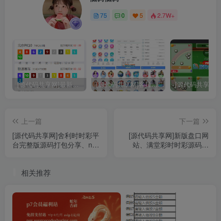
75
0
5
2.7W+
[源代码共享网]最新更新168开奖网完整运营数据+采集+后台带预设
[源代码共享网]客拉客2完整版时时彩源码、包含前后端源码+手机端
上一篇
下一篇
[源代码共享网]舍利时时彩平
[源代码共享网]新版盘口网
台完整版源码打包分享、net
站、满堂彩时时彩源码平
语言、舍利团队开发系统
台、完整版三端
相关推荐