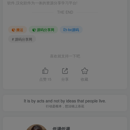
软件,汉化软件为一体的资源分享学习平台!
THE END
搬运
源码分享网
bc源码
# 源码分享网
喜欢就支持一下吧
点赞
15
分享
收藏
It is by acts and not by ideas that people live.
行动是根本，想法锦上添花
低调低调
关注