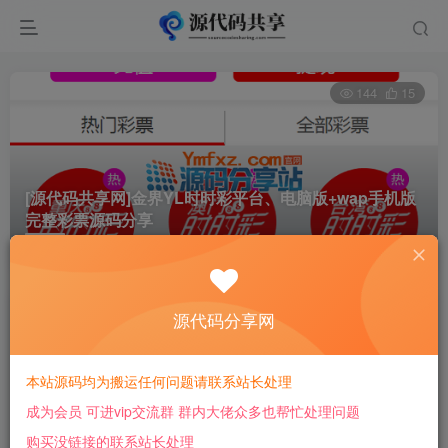
144
15
[源代码共享网]金界YL时时彩平台、电脑版+wap手机版
完整彩票源码分享
首页
bc源码
正文
低调低调
源代码分享网
关注
3年前更新
本站源码均为搬运任何问题请联系站长处理
付费资源
成为会员 可进vip交流群 群内大佬众多也帮忙处理问题
[源代码共享网]金界YL时时彩平台、电脑版+wap手机版完整彩票源码分享
购买没链接的联系站长处理
此内容为付费资源，请付费后查看