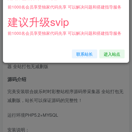
10
前1000名会员享受独家代码先享 可以解决问题和搭建指导服务
￥
建议升级svip
免费
免费
会员
超级会员
前1000名会员享受独家代码先享 可以解决问题和搭建指导服务
登录购买
联系站长
进入站点
[源代码共享网]完美安装联合娱乐时时彩整站程序源码带采集
器 全站打包无减删版
源码介绍
完美安装联合娱乐时时彩整站程序源码带采集器 全站打包无
减删版，站长可以保证源码的完整性！
运行环境PHP5.2+MYSQL
安装说明：