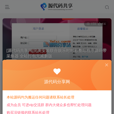
159
14
[源代码共享网]完美安装联合娱乐时时彩整站程序源码带
采集器 全站打包无减删版
首页
bc源码
正文
低调低调
源代码分享网
关注
3年前更新
本站源码均为搬运任何问题请联系站长处理
付费阅读
成为会员 可进vip交流群 群内大佬众多也帮忙处理问题
[源代码共享网]完美安装联合娱乐时时彩整站程序源码带采集器 全站打包无减删版
购买没链接的联系站长处理
此内容为付费阅读，请付费后查看