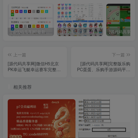
[源代码共享网]最新更新168开奖网完整运营数据+采集+后台带预设
[源代码共享网]客拉客2完整版时时彩源码、包含前后端源码+手机端
上一篇
下一篇
[源代码共享网]微信H5北京
[源代码共享网]完整版乐购
PK幸运飞艇幸运赛车完整版
PC蛋蛋、乐购手游源码平台
可运营源码 微信公众号授权
完美解决各种漏洞+视频搭建
登录
教程
相关推荐