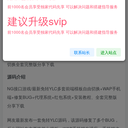
10
前1000名会员享受独家代码先享 可以解决问题和搭建指导服务
￥
建议升级svip
免费
免费
会员
超级会员
前1000名会员享受独家代码先享 可以解决问题和搭建指导服务
登录购买
联系站长
进入站点
[源代码共享网]NG接口游戏/最新免转YLC多套前端模板自由
切换全套完整版分享下载
源码介绍
NG接口游戏/最新免转YLC多套前端模板自由切换+WAP手机
端+修复BUG+代理系统+红包系统+安装教程、全套完整版
分享下载
网友最新发布一套免转YLC源码，该源码修复了多个BUG，