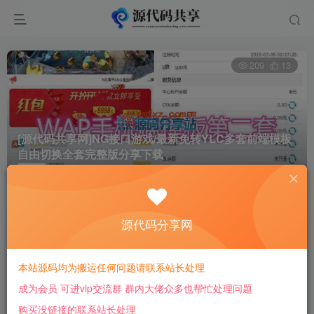
209
13
[源代码共享网]NG接口游戏/最新免转YLC多套前端模板
自由切换全套完整版分享下载
首页
bc源码
正文
低调低调
源代码分享网
关注
3年前更新
本站源码均为搬运任何问题请联系站长处理
付费阅读
成为会员 可进vip交流群 群内大佬众多也帮忙处理问题
[源代码共享网]NG接口游戏/最新免转YLC多套前端模板自由切换全套完整版分享下载
购买没链接的联系站长处理
此内容为付费阅读，请付费后查看