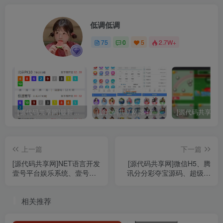
低调低调
关注
75
0
5
2.7W+
[源代码共享网]最新更新168开奖网完整运营数据+采集+后台带预设
[源代码共享网]客拉客2完整版时时彩源码、包含前后端源码+手机端
上一篇
下一篇
[源代码共享网]NET语言开发
[源代码共享网]微信H5、腾
壹号平台娱乐系统、壹号时
讯分分彩夺宝源码、超级大
时彩平台
小竞猜完整版
相关推荐